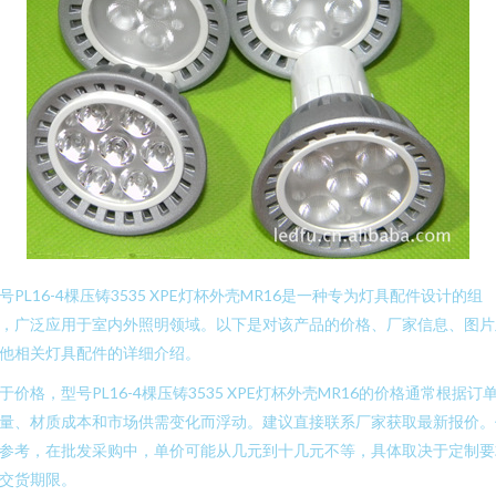
号PL16-4棵压铸3535 XPE灯杯外壳MR16是一种专为灯具配件设计的组
，广泛应用于室内外照明领域。以下是对该产品的价格、厂家信息、图片
他相关灯具配件的详细介绍。
于价格，型号PL16-4棵压铸3535 XPE灯杯外壳MR16的价格通常根据订
量、材质成本和市场供需变化而浮动。建议直接联系厂家获取最新报价。
参考，在批发采购中，单价可能从几元到十几元不等，具体取决于定制要
交货期限。